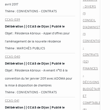
avril 2017
- DIVERS
Thème :
CONVENTIONS - CONTRATS
(1)
CCAS-039
CONSEIL
Délibération | | CCAS de Dijon | Publié le
D’ADMINISTRATIO
Objet :
Résidence Abrioux - Appel d'offres pour
(1)
CONVENTIONS
l'aménagement de la nouvelle résidence
-
Thème :
MARCHÉS PUBLICS
CONTRATS
CCAS-040
(32)
Délibération | | CCAS de Dijon | Publié le
FINANCES
Objet :
Résidence Abrioux - Avenant n°10 à la
-
convention du 1er janvier 2011 avec ADOMA pour
DÉCISIONS
la mise à disposition de chambres
BUDGÉTAIRES
Thème :
CONVENTIONS - CONTRATS
ET
CCAS-041
COMPTABLES
Délibération | | CCAS de Dijon | Publié le
(8)