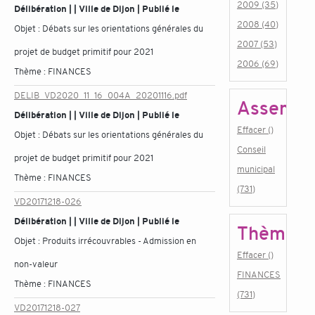
2009 (35)
Délibération | | Ville de Dijon | Publié le
2008 (40)
Objet :
Débats sur les orientations générales du
2007 (53)
projet de budget primitif pour 2021
2006 (69)
Thème :
FINANCES
DELIB_VD2020_11_16_004A_20201116.pdf
Assembl
Délibération | | Ville de Dijon | Publié le
Effacer ()
Objet :
Débats sur les orientations générales du
Conseil
projet de budget primitif pour 2021
municipal
Thème :
FINANCES
(731)
VD20171218-026
Délibération | | Ville de Dijon | Publié le
Thème
Objet :
Produits irrécouvrables - Admission en
Effacer ()
non-valeur
FINANCES
Thème :
FINANCES
(731)
VD20171218-027