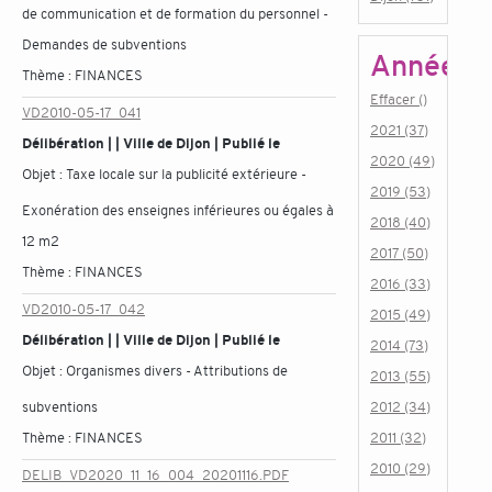
de communication et de formation du personnel -
Demandes de subventions
Année
Thème :
FINANCES
Effacer ()
VD2010-05-17_041
2021 (37)
Délibération | | Ville de Dijon | Publié le
2020 (49)
Objet :
Taxe locale sur la publicité extérieure -
2019 (53)
Exonération des enseignes inférieures ou égales à
2018 (40)
12 m2
2017 (50)
Thème :
FINANCES
2016 (33)
VD2010-05-17_042
2015 (49)
Délibération | | Ville de Dijon | Publié le
2014 (73)
Objet :
Organismes divers - Attributions de
2013 (55)
subventions
2012 (34)
Thème :
FINANCES
2011 (32)
2010 (29)
DELIB_VD2020_11_16_004_20201116.PDF