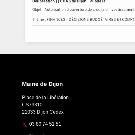
Délibération | | CCAS de Dijon | Publié le
Objet :
Autorisation d'ouverture de crédits d'investissement
Thème :
FINANCES - DÉCISIONS BUDGÉTAIRES ET COMP
Mairie de Dijon
Place de la Libération
CS73310
21033 Dijon Cedex
03 80 74 51 51