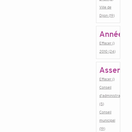
Ville de
Dijon (19)
Année
Effacer ()
2010 (24)
Assembl
Effacer ()
Conseil
d'administration
(5)
Conseil
municipal
(19)