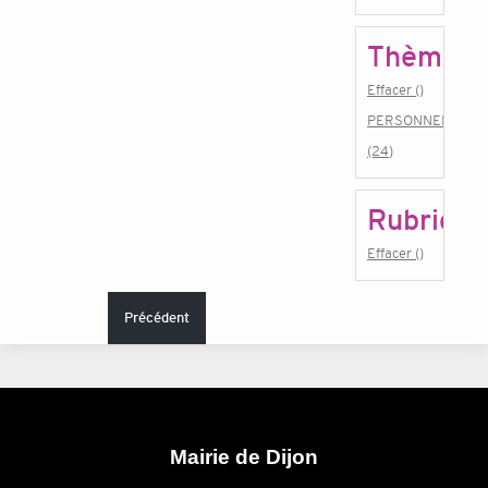
Thème
Effacer ()
PERSONNEL
(24)
Rubrique
Effacer ()
Précédent
Mairie de Dijon