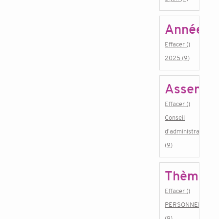
Année
Effacer ()
2025 (9)
Assembl
Effacer ()
Conseil
d'administration
(9)
Thème
Effacer ()
PERSONNEL
(9)