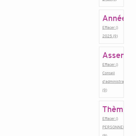
Année
Effacer ()
2025 (9)
Assembl
Effacer ()
Conseil
d'administration
(9)
Thème
Effacer ()
PERSONNEL
(9)