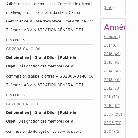
Adhésions des communes de Corcelles-les-Monts
(850)
et Flavignerot - Transferts du stade Gaston
Gérard et de la Salle d'escalade Cime Altitude 245
Année
Thème :
1. ADMINISTRATION GÉNÉRALE ET
Effacer ()
FINANCES
2017 (8)
GD2008-04-10_06
2016 (49)
Délibération | | Grand Dijon | Publié le
2015 (85)
Objet :
Désignation des membres de la
2014 (58)
commission d'appel d'offres -- GD2008-04-10_06
2013 (46)
Thème :
1. ADMINISTRATION GÉNÉRALE ET
2012 (70)
FINANCES
2011 (70)
GD2008-04-10_07
2010 (87)
Délibération | | Grand Dijon | Publié le
2009 (86)
Objet :
Désignation des membres de la
2008 (79)
commission de délégation de service public -
2007 (72)