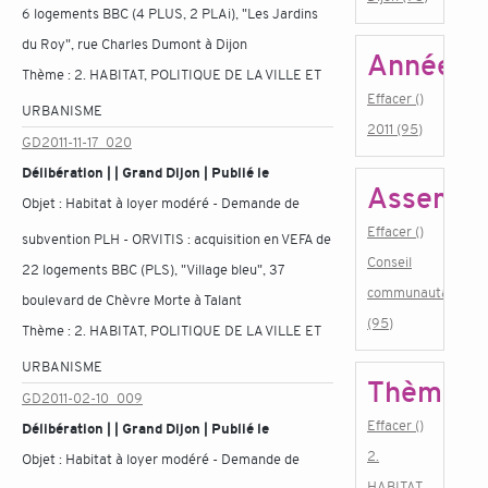
6 logements BBC (4 PLUS, 2 PLAi), "Les Jardins
du Roy", rue Charles Dumont à Dijon
Année
Thème :
2. HABITAT, POLITIQUE DE LA VILLE ET
Effacer ()
URBANISME
2011 (95)
GD2011-11-17_020
Délibération | | Grand Dijon | Publié le
Assembl
Objet :
Habitat à loyer modéré - Demande de
Effacer ()
subvention PLH - ORVITIS : acquisition en VEFA de
Conseil
22 logements BBC (PLS), "Village bleu", 37
communautaire
boulevard de Chèvre Morte à Talant
(95)
Thème :
2. HABITAT, POLITIQUE DE LA VILLE ET
URBANISME
Thème
GD2011-02-10_009
Effacer ()
Délibération | | Grand Dijon | Publié le
2.
Objet :
Habitat à loyer modéré - Demande de
HABITAT,