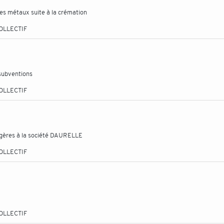
des métaux suite à la crémation
OLLECTIF
subventions
OLLECTIF
agères à la société DAURELLE
OLLECTIF
OLLECTIF