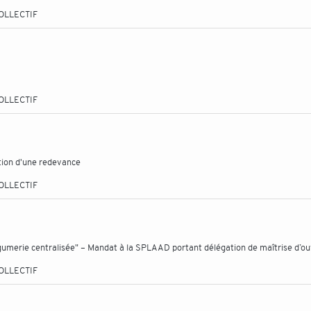
OLLECTIF
OLLECTIF
ation d'une redevance
OLLECTIF
légumerie centralisée" – Mandat à la SPLAAD portant délégation de maîtrise d’o
OLLECTIF