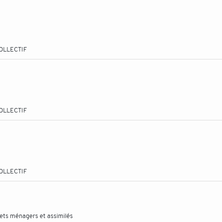
OLLECTIF
OLLECTIF
OLLECTIF
hets ménagers et assimilés