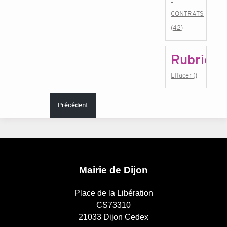
CONTRATS
(42)
Rubrique
Effacer ()
Précédent
Mairie de Dijon
Place de la Libération
CS73310
21033 Dijon Cedex