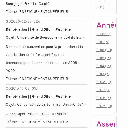
Bourgogne Franche-Comté
(105)
Thème :
ENSEIGNEMENT SUPÉRIEUR
GD2008-02-07_026
Année
Délibération | | Grand Dijon | Publié le
Effacer ()
Objet :
Université de Bourgogne - « uB-Filiale » -
2017 (8)
Demande de subvention pour la promotion et la
2016 (20)
valorisation de l'offre scientifique et
2015 (18)
technologique - lancement de la filiale 2008 -
2014 (15)
2009
2013 (6)
Thème :
ENSEIGNEMENT SUPÉRIEUR
2008 (11)
GD2015-10-08_015
2007 (9)
Délibération | | Grand Dijon | Publié le
2006 (8)
Objet :
Convention de partenariat "UniverCités" -
2005 (10)
Grand Dijon - Ville de Dijon - Université
Assembl
Thème :
ENSEIGNEMENT SUPÉRIEUR