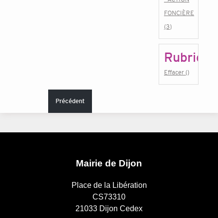
FONCIÈRE
(3)
Rubrique
Effacer ()
Précédent
Mairie de Dijon
Place de la Libération
CS73310
21033 Dijon Cedex