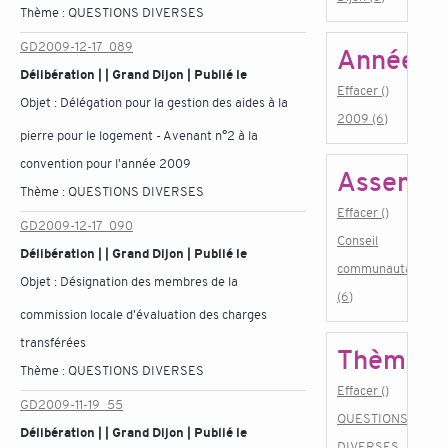
Thème :
QUESTIONS DIVERSES
GD2009-12-17_089
Année
Délibération | | Grand Dijon | Publié le
Effacer ()
Objet :
Délégation pour la gestion des aides à la
2009 (6)
pierre pour le logement - Avenant n°2 à la
convention pour l'année 2009
Assembl
Thème :
QUESTIONS DIVERSES
Effacer ()
GD2009-12-17_090
Conseil
Délibération | | Grand Dijon | Publié le
communautaire
Objet :
Désignation des membres de la
(6)
commission locale d'évaluation des charges
transférées
Thème
Thème :
QUESTIONS DIVERSES
Effacer ()
GD2009-11-19_55
QUESTIONS
Délibération | | Grand Dijon | Publié le
DIVERSES