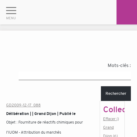
Mots-clés :
Rechercher
GD2009-12-17_088
Collectiv
Délibération | | Grand Dijon | Publié le
Effacer ()
Objet :
Fourniture de réactifs chimiques pour
Grand
l'IUOM - Attribution du marchés
Dijon (6)