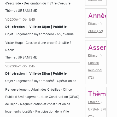
d'escalade - Désignation du maître d'oeuvre
Thème :
URBANISME
Année
VD2006-11-06_1615
Effacer ()
Délibération | | Ville de Dijon | Publié le
2006 (72)
Objet :
Logement à loyer modéré - 65, avenue
Victor Hugo - Cession d'une propriété bâtie à
Assembl
Néolia
Effacer ()
Thème :
URBANISME
Conseil
VD2006-11-06_1616
municipal
Délibération | | Ville de Dijon | Publié le
(72)
Objet :
Logement à loyer modéré - Opération de
Renouvellement Urbain des Grésilles - Office
Thème
Public d'Aménagement et de Construction (OPAC)
Effacer ()
de Dijon - Requalification et construction de
URBANISME
logements locatifs - Participation de la Ville
(72)