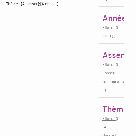
Thème :
[A classer];[A classer]
Année
Effacer ()
2010 (1)
Assembl
Effacer ()
Conseil
communautaire
(1)
Thème
Effacer ()
[A
classer]