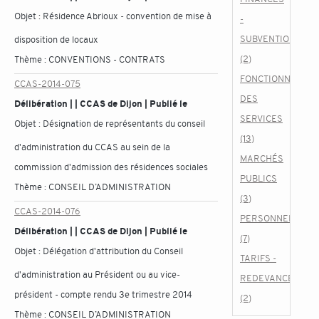
Objet :
Résidence Abrioux - convention de mise à
-
SUBVENTIONS
disposition de locaux
(2)
Thème :
CONVENTIONS - CONTRATS
FONCTIONNEMEN
CCAS-2014-075
DES
Délibération | | CCAS de Dijon | Publié le
SERVICES
Objet :
Désignation de représentants du conseil
(13)
d'administration du CCAS au sein de la
MARCHÉS
commission d'admission des résidences sociales
PUBLICS
Thème :
CONSEIL D’ADMINISTRATION
(3)
CCAS-2014-076
PERSONNEL
Délibération | | CCAS de Dijon | Publié le
(7)
Objet :
Délégation d'attribution du Conseil
TARIFS -
d'administration au Président ou au vice-
REDEVANCES
président - compte rendu 3e trimestre 2014
(2)
Thème :
CONSEIL D’ADMINISTRATION