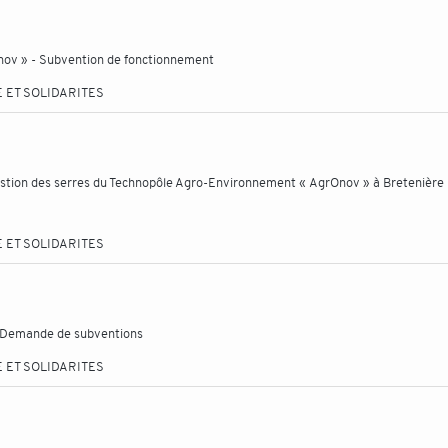
ov » - Subvention de fonctionnement
 ET SOLIDARITES
stion des serres du Technopôle Agro-Environnement « AgrOnov » à Bretenière 
 ET SOLIDARITES
- Demande de subventions
 ET SOLIDARITES