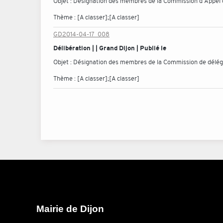
Objet :
Désignation des membres de la Commission d'Appel 
Thème :
[A classer];[A classer]
GD2014-04-17_008
Délibération | | Grand Dijon | Publié le
Objet :
Désignation des membres de la Commission de déléga
Thème :
[A classer];[A classer]
Mairie de Dijon