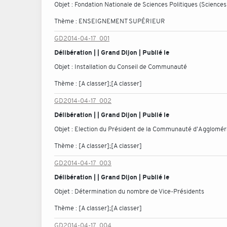
Objet :
Fondation Nationale de Sciences Politiques (Sciences
Thème :
ENSEIGNEMENT SUPÉRIEUR
GD2014-04-17_001
Délibération | | Grand Dijon | Publié le
Objet :
Installation du Conseil de Communauté
Thème :
[A classer];[A classer]
GD2014-04-17_002
Délibération | | Grand Dijon | Publié le
Objet :
Election du Président de la Communauté d'Aggloméra
Thème :
[A classer];[A classer]
GD2014-04-17_003
Délibération | | Grand Dijon | Publié le
Objet :
Détermination du nombre de Vice-Présidents
Thème :
[A classer];[A classer]
GD2014-04-17_004