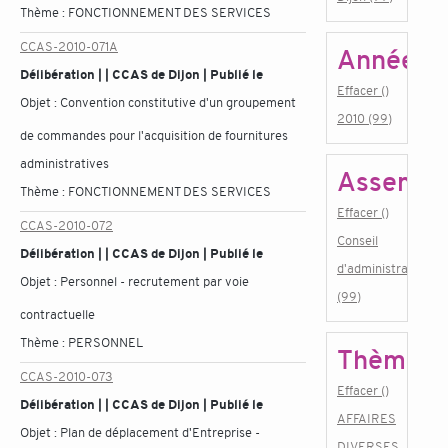
Thème :
FONCTIONNEMENT DES SERVICES
CCAS-2010-071A
Année
Délibération | | CCAS de Dijon | Publié le
Effacer ()
Objet :
Convention constitutive d'un groupement
2010 (99)
de commandes pour l'acquisition de fournitures
administratives
Assembl
Thème :
FONCTIONNEMENT DES SERVICES
Effacer ()
CCAS-2010-072
Conseil
Délibération | | CCAS de Dijon | Publié le
d'administration
Objet :
Personnel - recrutement par voie
(99)
contractuelle
Thème :
PERSONNEL
Thème
CCAS-2010-073
Effacer ()
Délibération | | CCAS de Dijon | Publié le
AFFAIRES
Objet :
Plan de déplacement d'Entreprise -
DIVERSES