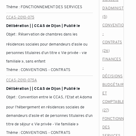
Thème :
FONCTIONNEMENT DES SERVICES
D’ADMINISTRATIO
(5)
CCAS-2010-075
CONVENTIONS
Délibération | | CCAS de Dijon | Publié le
-
Objet :
Réservation de chambres dans les
CONTRATS
résidences sociales pour demandeurs d'asile ou
(26)
personnes titulaires d'un titre « Vie privée - vie
FINANCES
familiale », sans enfant
-
Thème :
CONVENTIONS - CONTRATS
DÉCISIONS
CCAS-2010-075A
BUDGÉTAIRES
Délibération | | CCAS de Dijon | Publié le
ET
Objet :
Convention entre le CCAS, l'Etat et Adoma
COMPTABLES
pour l'hébergement en résidences sociales de
(27)
demandeurs d'asile et de personnes titulaires d'un
FONCTIONNEMEN
titre de séjour « Vie privée - Vie familiale »
DES
Thème :
CONVENTIONS - CONTRATS
SERVICES