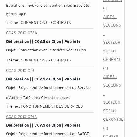
Evolutions - nouvelle convention avec la société
(1)
Kéolis Dijon
AIDES -
Thème :
CONVENTIONS - CONTRATS
SECOURS
CCAS-2010-073A
-
Délibération | | CCAS de Dijon | Publié le
SECTEUR
Objet :
Convention avec la société Kéolis Dijon
SOCIAL
GÉNÉRAL
Thème :
CONVENTIONS - CONTRATS
(6)
CCAS-2010-074
AIDES -
Délibération | | CCAS de Dijon | Publié le
SECOURS
Objet :
Règlement de fonctionnement du Service
-
d'Actions Tutélaires Gérontologiques
SECTEUR
Thème :
FONCTIONNEMENT DES SERVICES
SOCIAL
CCAS-2010-074A
GÉRONTOLOGIQU
Délibération | | CCAS de Dijon | Publié le
(6)
Objet :
Règlement de fonctionnement du SATGE
CONSEIL