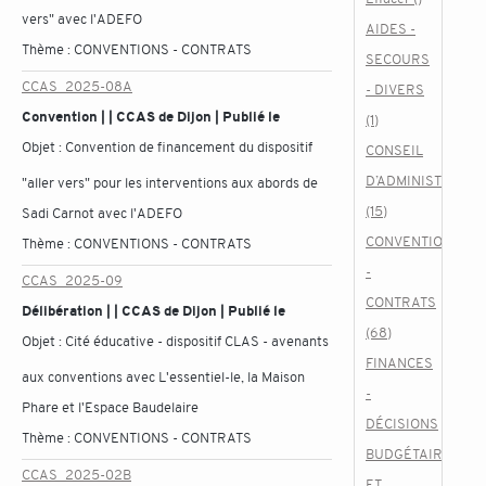
vers" avec l'ADEFO
AIDES -
Thème :
CONVENTIONS - CONTRATS
SECOURS
CCAS_2025-08A
- DIVERS
Convention | | CCAS de Dijon | Publié le
(1)
Objet :
Convention de financement du dispositif
CONSEIL
D’ADMINISTRATIO
"aller vers" pour les interventions aux abords de
(15)
Sadi Carnot avec l'ADEFO
CONVENTIONS
Thème :
CONVENTIONS - CONTRATS
-
CCAS_2025-09
CONTRATS
Délibération | | CCAS de Dijon | Publié le
(68)
Objet :
Cité éducative - dispositif CLAS - avenants
FINANCES
aux conventions avec L'essentiel-le, la Maison
-
Phare et l'Espace Baudelaire
DÉCISIONS
Thème :
CONVENTIONS - CONTRATS
BUDGÉTAIRES
CCAS_2025-02B
ET