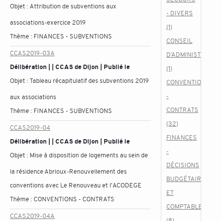
Objet :
Attribution de subventions aux
- DIVERS
associations-exercice 2019
(1)
Thème :
FINANCES - SUBVENTIONS
CONSEIL
CCAS2019-03A
D’ADMINISTRATIO
Délibération | | CCAS de Dijon | Publié le
(1)
Objet :
Tableau récapitulatif des subventions 2019
CONVENTIONS
-
aux associations
CONTRATS
Thème :
FINANCES - SUBVENTIONS
(32)
CCAS2019-04
FINANCES
Délibération | | CCAS de Dijon | Publié le
-
Objet :
Mise à disposition de logements au sein de
DÉCISIONS
la résidence Abrioux-Renouvellement des
BUDGÉTAIRES
conventions avec Le Renouveau et l'ACODEGE
ET
Thème :
CONVENTIONS - CONTRATS
COMPTABLES
CCAS2019-04A
(8)