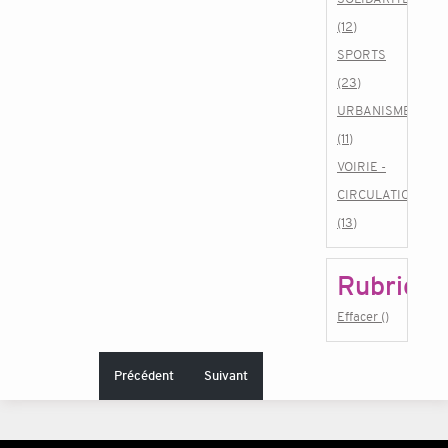
(12)
SPORTS
(23)
URBANISME
(11)
VOIRIE -
CIRCULATION
(13)
Rubrique
Effacer ()
Précédent
Suivant