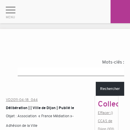
Mots-clés :
Rechercher
VD2011-04-18_044
Collectiv
Délibération | | Ville de Dijon | Publié le
Effacer ()
Objet :
Association « France Médiation »-
CCAS de
Adhésion de la Ville
Dijon (101)