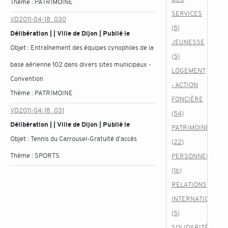
Thème :
PATRIMOINE
SERVICES
VD2011-04-18_030
(5)
Délibération | | Ville de Dijon | Publié le
JEUNESSE
Objet :
Entraînement des équipes cynophiles de la
(5)
base aérienne 102 dans divers sites municipaux -
LOGEMENT
Convention
- ACTION
Thème :
PATRIMOINE
FONCIÈRE
VD2011-04-18_031
(54)
Délibération | | Ville de Dijon | Publié le
PATRIMOINE
Objet :
Tennis du Carrousel-Gratuité d'accès
(22)
Thème :
SPORTS
PERSONNEL
(16)
RELATIONS
INTERNATIONALE
(5)
SOLIDARITÉ