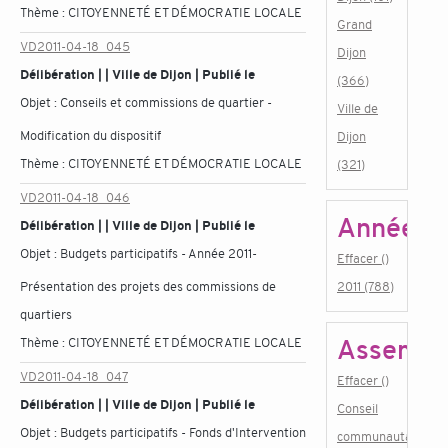
Thème :
CITOYENNETÉ ET DÉMOCRATIE LOCALE
Grand
VD2011-04-18_045
Dijon
Délibération | | Ville de Dijon | Publié le
(366)
Objet :
Conseils et commissions de quartier -
Ville de
Modification du dispositif
Dijon
Thème :
CITOYENNETÉ ET DÉMOCRATIE LOCALE
(321)
VD2011-04-18_046
Année
Délibération | | Ville de Dijon | Publié le
Objet :
Budgets participatifs - Année 2011-
Effacer ()
Présentation des projets des commissions de
2011 (788)
quartiers
Assembl
Thème :
CITOYENNETÉ ET DÉMOCRATIE LOCALE
VD2011-04-18_047
Effacer ()
Délibération | | Ville de Dijon | Publié le
Conseil
Objet :
Budgets participatifs - Fonds d'Intervention
communautaire