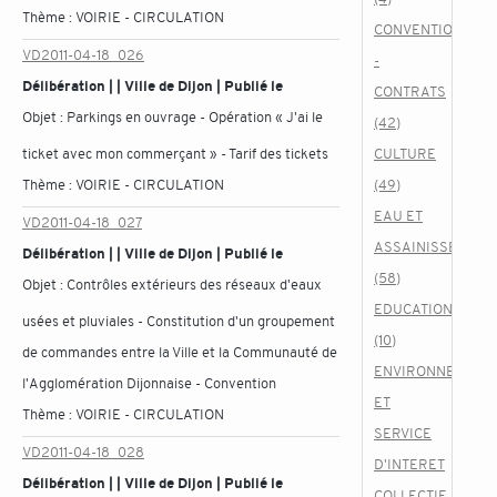
Thème :
VOIRIE - CIRCULATION
CONVENTIONS
VD2011-04-18_026
-
Délibération | | Ville de Dijon | Publié le
CONTRATS
Objet :
Parkings en ouvrage - Opération « J'ai le
(42)
ticket avec mon commerçant » - Tarif des tickets
CULTURE
Thème :
VOIRIE - CIRCULATION
(49)
EAU ET
VD2011-04-18_027
ASSAINISSEMENT
Délibération | | Ville de Dijon | Publié le
(58)
Objet :
Contrôles extérieurs des réseaux d'eaux
EDUCATION
usées et pluviales - Constitution d'un groupement
(10)
de commandes entre la Ville et la Communauté de
ENVIRONNEMENT
l'Agglomération Dijonnaise - Convention
ET
Thème :
VOIRIE - CIRCULATION
SERVICE
VD2011-04-18_028
D'INTERET
Délibération | | Ville de Dijon | Publié le
COLLECTIF