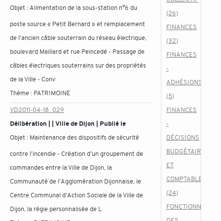
Objet :
Alimentation de la sous-station n°6 du
(26)
poste source « Petit Bernard » et remplacement
FINANCES
de l'ancien câble souterrain du réseau électrique,
(32)
boulevard Maillard et rue Peincedé - Passage de
FINANCES
câbles électriques souterrains sur des propriétés
-
de la Ville - Conv
ADHÉSIONS
Thème :
PATRIMOINE
(5)
VD2011-04-18_029
FINANCES
Délibération | | Ville de Dijon | Publié le
-
Objet :
Maintenance des dispositifs de sécurité
DÉCISIONS
BUDGÉTAIRES
contre l'incendie - Création d'un groupement de
ET
commandes entre la Ville de Dijon, la
COMPTABLES
Communauté de l'Agglomération Dijonnaise, le
(24)
Centre Communal d'Action Sociale de la Ville de
FONCTIONNEMEN
Dijon, la régie personnalisée de L
DES