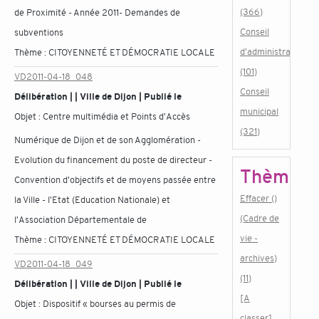
(366)
de Proximité - Année 2011- Demandes de
Conseil
subventions
d'administration
Thème :
CITOYENNETÉ ET DÉMOCRATIE LOCALE
(101)
VD2011-04-18_048
Conseil
Délibération | | Ville de Dijon | Publié le
municipal
Objet :
Centre multimédia et Points d'Accès
(321)
Numérique de Dijon et de son Agglomération -
Evolution du financement du poste de directeur -
Thème
Convention d'objectifs et de moyens passée entre
Effacer ()
la Ville - l'Etat (Education Nationale) et
(Cadre de
l'Association Départementale de
vie -
Thème :
CITOYENNETÉ ET DÉMOCRATIE LOCALE
archives)
VD2011-04-18_049
(11)
Délibération | | Ville de Dijon | Publié le
[A
Objet :
Dispositif « bourses au permis de
classer]