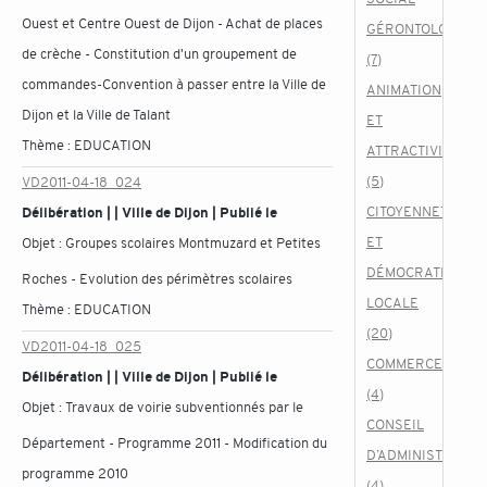
Ouest et Centre Ouest de Dijon - Achat de places
GÉRONTOLOGIQU
de crèche - Constitution d'un groupement de
(7)
commandes-Convention à passer entre la Ville de
ANIMATION
Dijon et la Ville de Talant
ET
Thème :
EDUCATION
ATTRACTIVITÉ
(5)
VD2011-04-18_024
CITOYENNETÉ
Délibération | | Ville de Dijon | Publié le
ET
Objet :
Groupes scolaires Montmuzard et Petites
DÉMOCRATIE
Roches - Evolution des périmètres scolaires
LOCALE
Thème :
EDUCATION
(20)
VD2011-04-18_025
COMMERCE
Délibération | | Ville de Dijon | Publié le
(4)
Objet :
Travaux de voirie subventionnés par le
CONSEIL
Département - Programme 2011 - Modification du
D’ADMINISTRATIO
programme 2010
(4)