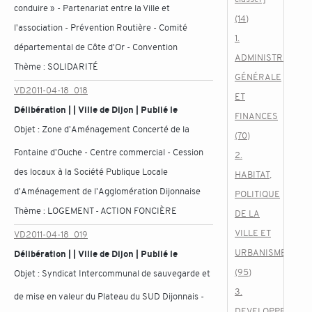
conduire » - Partenariat entre la Ville et
(14)
l'association - Prévention Routière - Comité
1.
départemental de Côte d'Or - Convention
ADMINISTRATION
Thème :
SOLIDARITÉ
GÉNÉRALE
VD2011-04-18_018
ET
Délibération | | Ville de Dijon | Publié le
FINANCES
Objet :
Zone d'Aménagement Concerté de la
(70)
Fontaine d'Ouche - Centre commercial - Cession
2.
des locaux à la Société Publique Locale
HABITAT,
d'Aménagement de l'Agglomération Dijonnaise
POLITIQUE
Thème :
LOGEMENT - ACTION FONCIÈRE
DE LA
VILLE ET
VD2011-04-18_019
URBANISME
Délibération | | Ville de Dijon | Publié le
(95)
Objet :
Syndicat Intercommunal de sauvegarde et
3.
de mise en valeur du Plateau du SUD Dijonnais -
DEVELOPPEMENT