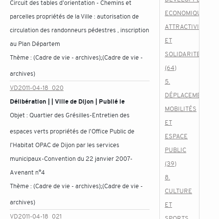
Circuit des tables d'orientation - Chemins et
ECONOMIQUE,
parcelles propriétés de la Ville : autorisation de
ATTRACTIVITE
circulation des randonneurs pédestres , inscription
ET
au Plan Départem
SOLIDARITES
Thème :
(Cadre de vie - archives);(Cadre de vie -
(64)
archives)
5.
VD2011-04-18_020
DÉPLACEMENTS,
Délibération | | Ville de Dijon | Publié le
MOBILITÉS
Objet :
Quartier des Grésilles-Entretien des
ET
espaces verts propriétés de l'Office Public de
ESPACE
l'Habitat OPAC de Dijon par les services
PUBLIC
municipaux-Convention du 22 janvier 2007-
(39)
Avenant n°4
8.
Thème :
(Cadre de vie - archives);(Cadre de vie -
CULTURE
archives)
ET
VD2011-04-18_021
SPORTS