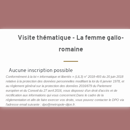
Visite thématique - La femme gallo-
romaine
Aucune inscription possible
Conformément à la loi « informatique et libertés » (LIL3) n° 2018-493 du 20 juin 2018
relative à la protection des données personnelles modifiant la loi du 6 janvier 1978, et
au règlement général sur la protection des données 2016/679 du Parlement
européen et du Conseil du 27 avril 2016, vous disposez d’un droit d’accès et de
rectification aux informations qui vous concernent.Dans le cadre de la
réglementation et afin de faire exercer vos droits, vous pouvez contacter le DPO via
l’adresse email suivante : dpo@metropole-dijon.fr.