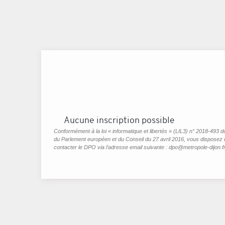
Aucune inscription possible
Conformément à la loi « informatique et libertés » (LIL3) n° 2018-493 d
du Parlement européen et du Conseil du 27 avril 2016, vous disposez d’
contacter le DPO via l’adresse email suivante : dpo@metropole-dijon.fr