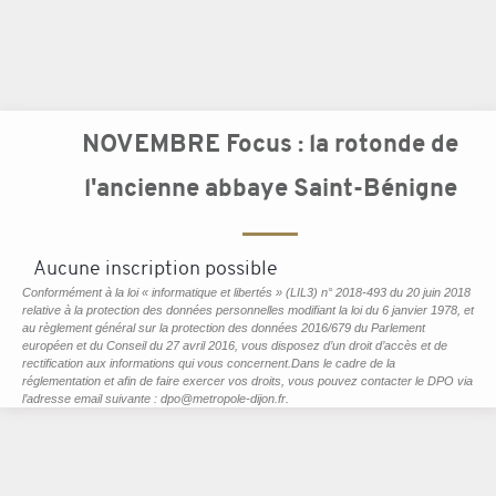
NOVEMBRE Focus : la rotonde de
l'ancienne abbaye Saint-Bénigne
Aucune inscription possible
Conformément à la loi « informatique et libertés » (LIL3) n° 2018-493 du 20 juin 2018
relative à la protection des données personnelles modifiant la loi du 6 janvier 1978, et
au règlement général sur la protection des données 2016/679 du Parlement
européen et du Conseil du 27 avril 2016, vous disposez d’un droit d’accès et de
rectification aux informations qui vous concernent.Dans le cadre de la
réglementation et afin de faire exercer vos droits, vous pouvez contacter le DPO via
l’adresse email suivante : dpo@metropole-dijon.fr.