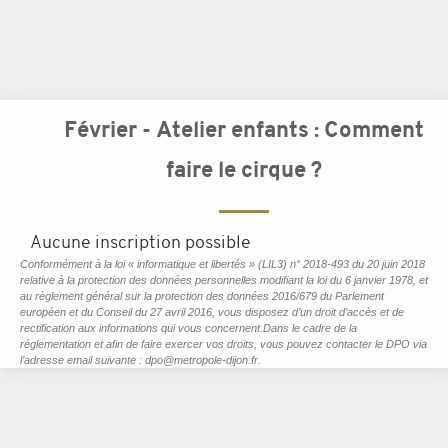
Février - Atelier enfants : Comment
faire le cirque ?
Aucune inscription possible
Conformément à la loi « informatique et libertés » (LIL3) n° 2018-493 du 20 juin 2018
relative à la protection des données personnelles modifiant la loi du 6 janvier 1978, et
au règlement général sur la protection des données 2016/679 du Parlement
européen et du Conseil du 27 avril 2016, vous disposez d’un droit d’accès et de
rectification aux informations qui vous concernent.Dans le cadre de la
réglementation et afin de faire exercer vos droits, vous pouvez contacter le DPO via
l’adresse email suivante : dpo@metropole-dijon.fr.