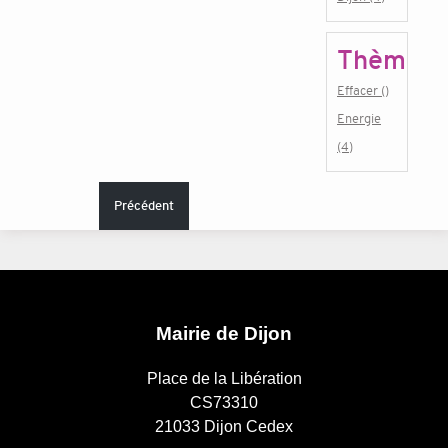
Thème
Effacer ()
Energie
(4)
Précédent
Mairie de Dijon
Place de la Libération
CS73310
21033 Dijon Cedex