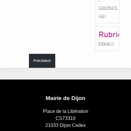
CONTRATS
(42)
Rubrique
Effacer ()
Précédent
Mairie de Dijon
Place de la Libération
CS73310
21033 Dijon Cedex