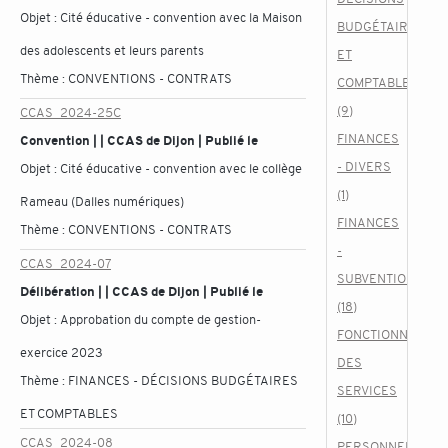
Objet :
Cité éducative - convention avec la Maison
BUDGÉTAIRES
des adolescents et leurs parents
ET
Thème :
CONVENTIONS - CONTRATS
COMPTABLES
(9)
CCAS_2024-25C
FINANCES
Convention | | CCAS de Dijon | Publié le
- DIVERS
Objet :
Cité éducative - convention avec le collège
(1)
Rameau (Dalles numériques)
FINANCES
Thème :
CONVENTIONS - CONTRATS
-
CCAS_2024-07
SUBVENTIONS
Délibération | | CCAS de Dijon | Publié le
(18)
Objet :
Approbation du compte de gestion-
FONCTIONNEMEN
exercice 2023
DES
Thème :
FINANCES - DÉCISIONS BUDGÉTAIRES
SERVICES
ET COMPTABLES
(10)
CCAS_2024-08
PERSONNEL