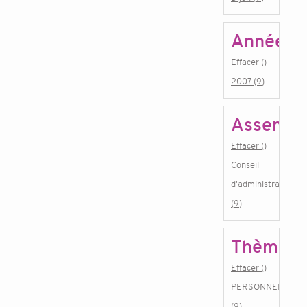
Année
Effacer ()
2007 (9)
Assembl
Effacer ()
Conseil
d'administration
(9)
Thème
Effacer ()
PERSONNEL
(9)