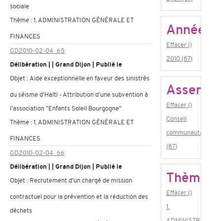
sociale
Thème :
1. ADMINISTRATION GÉNÉRALE ET
Année
FINANCES
Effacer ()
GD2010-02-04_65
2010 (87)
Délibération | | Grand Dijon | Publié le
Objet :
Aide exceptionnelle en faveur des sinistrés
Assembl
du séisme d'Haïti - Attribution d'une subvention à
Effacer ()
l'association "Enfants Soleil Bourgogne"
Conseil
Thème :
1. ADMINISTRATION GÉNÉRALE ET
communautaire
FINANCES
(87)
GD2010-02-04_66
Délibération | | Grand Dijon | Publié le
Thème
Objet :
Recrutement d'un chargé de mission
Effacer ()
contractuel pour la prévention et la réduction des
1.
déchets
ADMINISTRATION