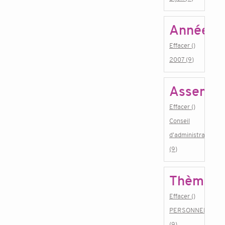
Année
Effacer ()
2007 (9)
Assembl
Effacer ()
Conseil
d'administration
(9)
Thème
Effacer ()
PERSONNEL
(9)