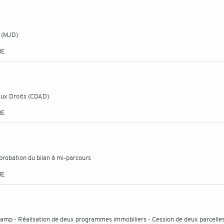
t (MJD)
ME
ux Droits (CDAD)
ME
robation du bilan à mi-parcours
ME
Camp - Réalisation de deux programmes immobiliers - Cession de deux parcelle