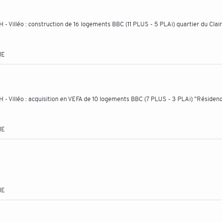
 Villéo : construction de 16 logements BBC (11 PLUS - 5 PLAi) quartier du Clair
ME
- Villéo : acquisition en VEFA de 10 logements BBC (7 PLUS - 3 PLAi) "Résiden
ME
ME