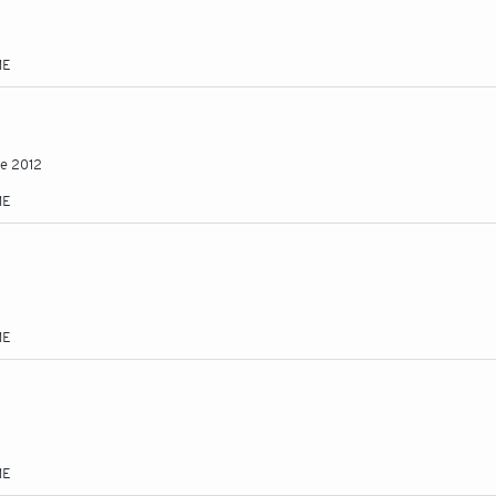
ME
ée 2012
ME
ME
ME