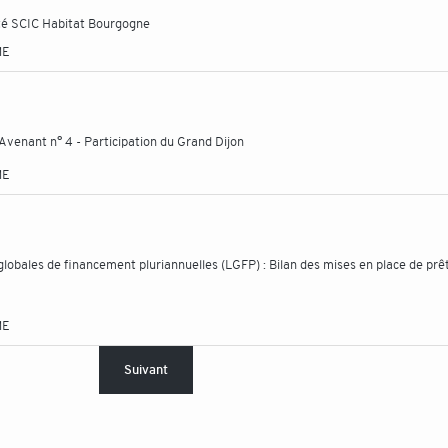
été SCIC Habitat Bourgogne
ME
Avenant n° 4 - Participation du Grand Dijon
ME
globales de financement pluriannuelles (LGFP) : Bilan des mises en place de prê
ME
Suivant