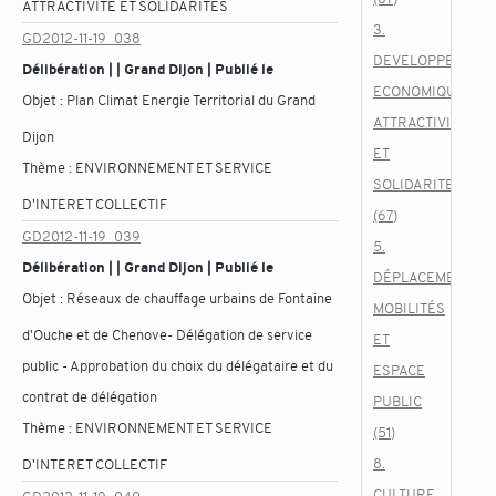
ATTRACTIVITE ET SOLIDARITES
3.
GD2012-11-19_038
DEVELOPPEMENT
Délibération | | Grand Dijon | Publié le
ECONOMIQUE,
Objet :
Plan Climat Energie Territorial du Grand
ATTRACTIVITE
Dijon
ET
Thème :
ENVIRONNEMENT ET SERVICE
SOLIDARITES
D'INTERET COLLECTIF
(67)
GD2012-11-19_039
5.
Délibération | | Grand Dijon | Publié le
DÉPLACEMENTS,
Objet :
Réseaux de chauffage urbains de Fontaine
MOBILITÉS
d'Ouche et de Chenove- Délégation de service
ET
public - Approbation du choix du délégataire et du
ESPACE
contrat de délégation
PUBLIC
Thème :
ENVIRONNEMENT ET SERVICE
(51)
8.
D'INTERET COLLECTIF
CULTURE