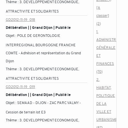
Thème :
3. DEVELOPPEMENT ECONOMIQUE,
[A
ATTRACTIVITE ET SOLIDARITES
classer]
GD2012-11-19_018
(2)
Délibération | | Grand Dijon | Publié le
1.
Objet :
POLE DE GERONTOLOGIE
ADMINISTRATION
INTERREGIONAL BOURGOGNE FRANCHE
GÉNÉRALE
COMTE - Adhésion et représentation du Grand
ET
Dijon
FINANCES
Thème :
3. DEVELOPPEMENT ECONOMIQUE,
(70)
ATTRACTIVITE ET SOLIDARITES
2.
GD2012-11-19_019
HABITAT,
Délibération | | Grand Dijon | Publié le
POLITIQUE
Objet :
SEMAAD - DIJON - ZAC PARC VALMY -
DE LA
VILLE ET
Cession de terrain lot E3
URBANISME
Thème :
3. DEVELOPPEMENT ECONOMIQUE,
(87)