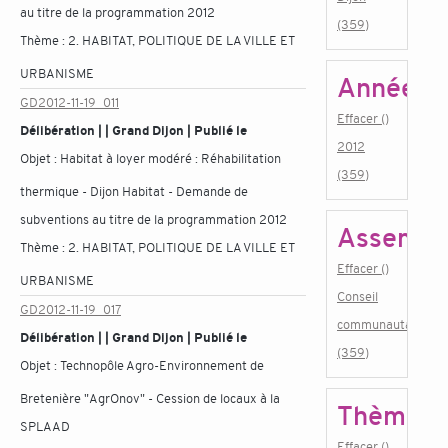
au titre de la programmation 2012
(359)
Thème :
2. HABITAT, POLITIQUE DE LA VILLE ET
URBANISME
Année
GD2012-11-19_011
Effacer ()
Délibération | | Grand Dijon | Publié le
2012
Objet :
Habitat à loyer modéré : Réhabilitation
(359)
thermique - Dijon Habitat - Demande de
subventions au titre de la programmation 2012
Assembl
Thème :
2. HABITAT, POLITIQUE DE LA VILLE ET
Effacer ()
URBANISME
Conseil
GD2012-11-19_017
communautaire
Délibération | | Grand Dijon | Publié le
(359)
Objet :
Technopôle Agro-Environnement de
Bretenière "AgrOnov" - Cession de locaux à la
Thème
SPLAAD
Effacer ()