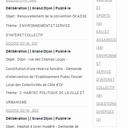
GD2012-11-19_040
ET
Délibération | | Grand Dijon | Publié le
SPORTS
Objet :
Renouvellement de la convention OCAD3E
(14)
Thème :
ENVIRONNEMENT ET SERVICE
EAU ET
D'INTERET COLLECTIF
ASSAINISSEMENT
GD2012-02-16_001
(48)
Délibération | | Grand Dijon | Publié le
ENVIRONNEMENT
Objet :
Dijon - rue des Champs Loups -
ET
Constitution d'une réserve foncière - Demande
SERVICE
d'intervention de l'Etablissement Public Foncier
D'INTERET
Local des Collectivités de Côte d'Or
COLLECTIF
Thème :
2. HABITAT, POLITIQUE DE LA VILLE ET
(18)
URBANISME
QUESTIONS
GD2012-02-16_002
DIVERSES
Délibération | | Grand Dijon | Publié le
(2)
Objet :
Habitat à loyer modéré - Demande de