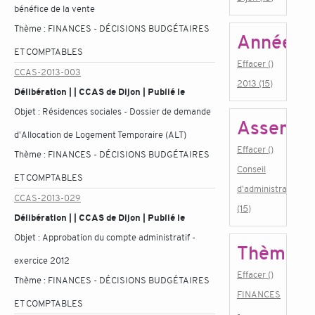
bénéfice de la vente
Thème :
FINANCES - DÉCISIONS BUDGÉTAIRES
Année
ET COMPTABLES
Effacer ()
CCAS-2013-003
2013 (15)
Délibération | | CCAS de Dijon | Publié le
Objet :
Résidences sociales - Dossier de demande
Assembl
d'Allocation de Logement Temporaire (ALT)
Effacer ()
Thème :
FINANCES - DÉCISIONS BUDGÉTAIRES
Conseil
ET COMPTABLES
d'administration
CCAS-2013-029
(15)
Délibération | | CCAS de Dijon | Publié le
Objet :
Approbation du compte administratif -
Thème
exercice 2012
Effacer ()
Thème :
FINANCES - DÉCISIONS BUDGÉTAIRES
FINANCES
ET COMPTABLES
-