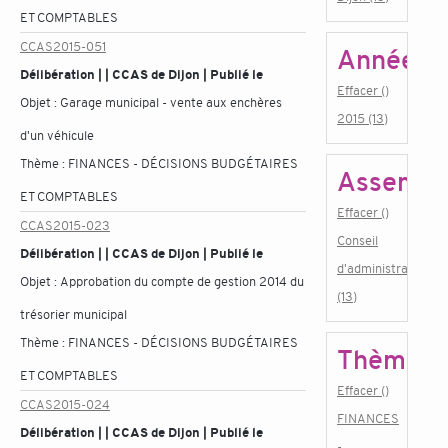
ET COMPTABLES
CCAS2015-051
Année
Délibération | | CCAS de Dijon | Publié le
Effacer ()
Objet :
Garage municipal - vente aux enchères
2015 (13)
d'un véhicule
Thème :
FINANCES - DÉCISIONS BUDGÉTAIRES
Assembl
ET COMPTABLES
Effacer ()
CCAS2015-023
Conseil
Délibération | | CCAS de Dijon | Publié le
d'administration
Objet :
Approbation du compte de gestion 2014 du
(13)
trésorier municipal
Thème :
FINANCES - DÉCISIONS BUDGÉTAIRES
Thème
ET COMPTABLES
Effacer ()
CCAS2015-024
FINANCES
Délibération | | CCAS de Dijon | Publié le
-