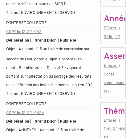
des marchés de travaux du SIERT
Thème :
ENVIRONNEMENT ET SERVICE
Année
D'INTERET COLLECTIF
Effacer ()
GD2016-12-22_042
2016 (47)
Délibération | | Grand Dijon | Publié le
Objet :
Avenant n°15 au traité de concession sur le
Assembl
service de l'eau potable Dijon, Corcelles-les-
Effacer ()
monts, Plombières-les-Dijon et Flavignerot
Conseil
portant sur l'affectation du partage des résultats
communautaire
de la définition des investissements jusqu'en 2021
(47)
Thème :
ENVIRONNEMENT ET SERVICE
D'INTERET COLLECTIF
Thème
GD2016-12-22_042A
Effacer ()
Délibération | | Grand Dijon | Publié le
ENVIRONNEMENT
Objet :
ANNEXES - Avenant n°15 au traité de
ET