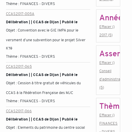
Thème :
FINANCES - DIVERS
CCAS2017-005A
Année
Délibération | | CCAS de Dijon | Publié le
Effacer ()
Objet :
Convention avec le GIE IMPA pour le
2017 (5)
versment d'une subvention pour le projet Silver
K'fé
Assembl
Thème :
FINANCES - DIVERS
Effacer ()
CCAS2017-065
Conseil
Délibération | | CCAS de Dijon | Publié le
d'administration
Objet :
Cession à titre gratuit de véhicules du
(5)
CCAS à la Fédération Française des MJC
Thème :
FINANCES - DIVERS
Thème
CCAS2017-066
Effacer ()
Délibération | | CCAS de Dijon | Publié le
FINANCES
Objet :
Elements du patrimoine du centre social
- DIVERS