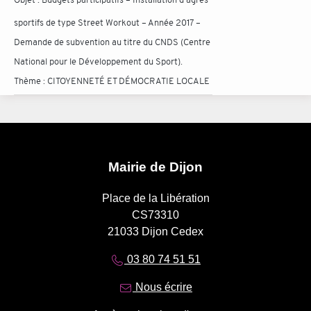
sportifs de type Street Workout – Année 2017 –
Demande de subvention au titre du CNDS (Centre
National pour le Développement du Sport).
Thème :
CITOYENNETÉ ET DÉMOCRATIE LOCALE
Mairie de Dijon
Place de la Libération
CS73310
21033 Dijon Cedex
03 80 74 51 51
Nous écrire