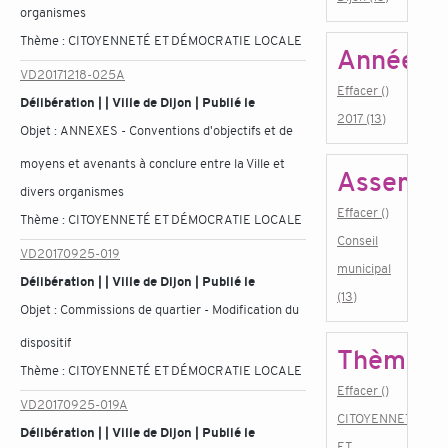
organismes
Thème :
CITOYENNETÉ ET DÉMOCRATIE LOCALE
Année
VD20171218-025A
Effacer ()
Délibération | | Ville de Dijon | Publié le
2017 (13)
Objet :
ANNEXES - Conventions d'objectifs et de
moyens et avenants à conclure entre la Ville et
Assembl
divers organismes
Effacer ()
Thème :
CITOYENNETÉ ET DÉMOCRATIE LOCALE
Conseil
VD20170925-019
municipal
Délibération | | Ville de Dijon | Publié le
(13)
Objet :
Commissions de quartier - Modification du
dispositif
Thème
Thème :
CITOYENNETÉ ET DÉMOCRATIE LOCALE
Effacer ()
VD20170925-019A
CITOYENNETÉ
Délibération | | Ville de Dijon | Publié le
ET