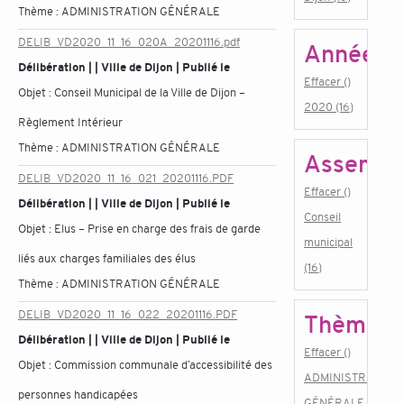
Thème :
ADMINISTRATION GÉNÉRALE
DELIB_VD2020_11_16_020A_20201116.pdf
Année
Délibération | | Ville de Dijon | Publié le
Effacer ()
Objet :
Conseil Municipal de la Ville de Dijon –
2020 (16)
Règlement Intérieur
Thème :
ADMINISTRATION GÉNÉRALE
Assembl
DELIB_VD2020_11_16_021_20201116.PDF
Effacer ()
Délibération | | Ville de Dijon | Publié le
Conseil
Objet :
Elus – Prise en charge des frais de garde
municipal
liés aux charges familiales des élus
(16)
Thème :
ADMINISTRATION GÉNÉRALE
DELIB_VD2020_11_16_022_20201116.PDF
Thème
Délibération | | Ville de Dijon | Publié le
Effacer ()
Objet :
Commission communale d’accessibilité des
ADMINISTRATION
personnes handicapées
GÉNÉRALE