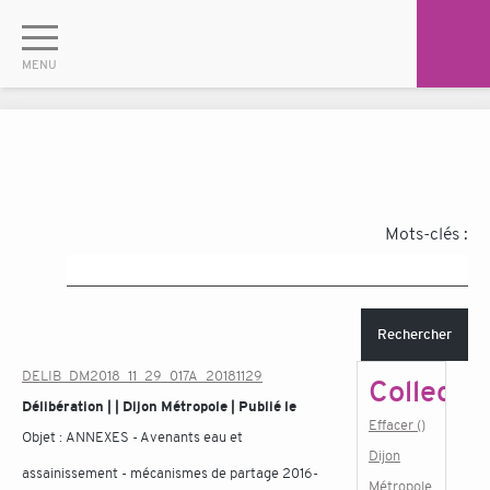
Mots-clés :
Rechercher
DELIB_DM2018_11_29_017A_20181129
Collectiv
Délibération | | Dijon Métropole | Publié le
Effacer ()
Objet :
ANNEXES - Avenants eau et
Dijon
assainissement - mécanismes de partage 2016-
Métropole