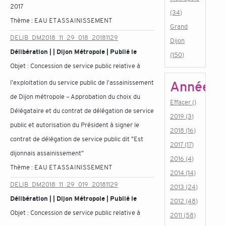
2017
(34)
Thème :
EAU ET ASSAINISSEMENT
Grand
DELIB_DM2018_11_29_018_20181129
Dijon
Délibération | | Dijon Métropole | Publié le
(150)
Objet :
Concession de service public relative à
l'exploitation du service public de l'assainissement
Année
de Dijon métropole – Approbation du choix du
Effacer ()
Délégataire et du contrat de délégation de service
2019 (3)
public et autorisation du Président à signer le
2018 (16)
contrat de délégation de service public dit "Est
2017 (17)
dijonnais assainissement"
2016 (4)
Thème :
EAU ET ASSAINISSEMENT
2014 (14)
DELIB_DM2018_11_29_019_20181129
2013 (24)
Délibération | | Dijon Métropole | Publié le
2012 (48)
Objet :
Concession de service public relative à
2011 (58)