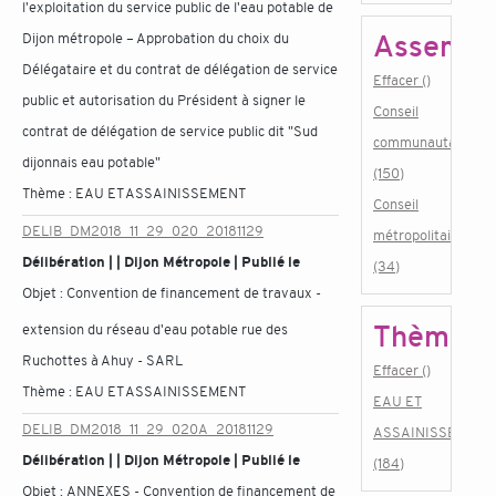
l'exploitation du service public de l'eau potable de
Assembl
Dijon métropole – Approbation du choix du
Délégataire et du contrat de délégation de service
Effacer ()
public et autorisation du Président à signer le
Conseil
contrat de délégation de service public dit "Sud
communautaire
dijonnais eau potable"
(150)
Thème :
EAU ET ASSAINISSEMENT
Conseil
DELIB_DM2018_11_29_020_20181129
métropolitain
Délibération | | Dijon Métropole | Publié le
(34)
Objet :
Convention de financement de travaux -
Thème
extension du réseau d'eau potable rue des
Ruchottes à Ahuy - SARL
Effacer ()
Thème :
EAU ET ASSAINISSEMENT
EAU ET
DELIB_DM2018_11_29_020A_20181129
ASSAINISSEMENT
Délibération | | Dijon Métropole | Publié le
(184)
Objet :
ANNEXES - Convention de financement de