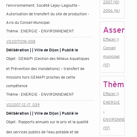
2007 (10)
l'environnement. Société Lejay-Lagoutte -
2006 (16)
Autorisation de transfert du site de production -
Avis du Conseil Municipal
Assembl
Thème :
ENERGIE - ENVIRONNEMENT
Effacer ()
VD20171218-008
Conseil
Délibération | | Ville de Dijon | Publié le
municipal
Objet :
GEMAPI (Gestion des Milieux Aquatiques
(117)
et Prévention des Inondations) – transfert de
missions hors GEMAPI proches de cette
Thème
compétence
Effacer ()
Thème :
ENERGIE - ENVIRONNEMENT
ENERGIE
VD2007-12-17_039
-
Délibération | | Ville de Dijon | Publié le
ENVIRONNEMENT
Objet :
Rapports annuels sur le prix et la qualité
(117)
des services publics de l'eau potable et de