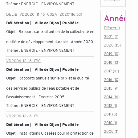
Thème :
ENERGIE - ENVIRONNEMENT
DELIB_VD2020_11_16_002A_20201116.pdf
Année
Délibération | | Ville de Dijon | Publié le
Effacer ()
Objet :
Rapport sur la situation de la collectivité en
2021 (2)
matière de développement durable - Année 2020
2020 (15)
Thème :
ENERGIE - ENVIRONNEMENT
2019 (10)
VD2006-12-18_1710
2018 (13)
Délibération | | Ville de Dijon | Publié le
2017 (10)
Objet :
Rapports annuels sur le prix et la qualité
2016 (10)
des services publics de l'eau potable et de
2015 (9)
l'assainissement - Exercice 2005
2014 (16)
Thème :
ENERGIE - ENVIRONNEMENT
2012 (1)
2011 (3)
VD2006-12-18_1711
2010 (1)
Délibération | | Ville de Dijon | Publié le
2008 (1)
Objet :
Installations Classées pour la protection de