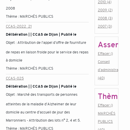
2010 (4)
2008
2009 (2)
Thème :
MARCHÉS PUBLICS
2008 (3)
CCAS-2022_21
2007 (3)
Délibération | | CCAS de Dijon | Publié le
Assembl
Objet :
Attribution de l'appel d'offre de fourniture
de repas en liaison froide pour le service des repas
Effacer ()
à domicile
Conseil
Thème :
MARCHÉS PUBLICS
d'administration
(40)
CCAS-025
Délibération | | CCAS de Dijon | Publié le
Thème
Objet :
Marché des transports de personnes
atteintes de la maladie d'Alzheimer de leur
Effacer ()
domicile au centre d'accueil de jour des
MARCHÉS
Marronniers - Attribution des lots n° 2, 4 et 5.
PUBLICS
Thème :
MARCHÉS PUBLICS
(40)