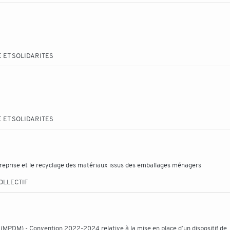
 ET SOLIDARITES
 ET SOLIDARITES
eprise et le recyclage des matériaux issus des emballages ménagers
OLLECTIF
 (MPDM) - Convention 2022-2024 relative à la mise en place d’un dispositif de