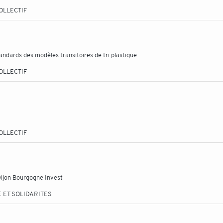
OLLECTIF
tandards des modèles transitoires de tri plastique
OLLECTIF
OLLECTIF
ijon Bourgogne Invest
 ET SOLIDARITES