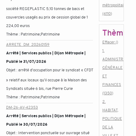
métropolitain
société REGEPLASTIC 5,10 tonnes de bacs et
(4110)
couvercles usagés au prix de cession global de 1
224,00 euros
Thème
Thème :
Patrimoine;Patrimoine
Effacer ()
ARRETE_DM_20260159
1.
Arrêté | Services publics | Dijon Métropole |
ADMINISTRATION
Publié le 31/07/2026
GÉNÉRALE
Objet :
arrêté d'occupation pour le syndicat « CFDT
ET
» relatif aux locaux qu'il occupe à la Maison des
FINANCES
Syndicats située 6 bis, rue Pierre Curie
(1350)
Thème :
Patrimoine;Patrimoine
2.
DM-26-AV-42353
HABITAT,
Arrêté | Services publics | Dijon Métropole |
POLITIQUE
Publié le 30/07/2026
DE LA
Objet :
Intervention ponctuelle sur ouvrage situé
VILLE ET