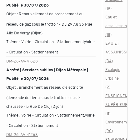
Publié le 30/07/2026
(19)
Objet :
Renouvellement de branchement au
Eau et
réseau de gaz sous le trottoir - Du 29 Au 36 Rue
assainissement
Alix De Vergy (Dijon)
(18)
Thème :
Voirie - Circulation - Stationnement;Voirie
EAU ET
- Circulation - Stationnement
ASSAINISSEMENT
(34)
DM-26-AV-41628
Ecologie
Arrêté | Services publics | Dijon Métropole |
urbaine
Publié le 30/07/2026
(2)
Objet :
Branchement au réseau d'électricité
ENSEIGNEMENT
(demande de tiers) sous le trottoir, sous la
SUPÉRIEUR
chaussée - 5 Rue De Cluj (Dijon)
(11)
Thème :
Voirie - Circulation - Stationnement;Voirie
Environnement
- Circulation - Stationnement
(90)
DM-26-AV-41263
ENVIRONNEMENT