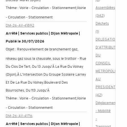
Assemblées
Thème :
Voirie - Circulation - Stationnement;Voirie
(342)
- Circulation - Stationnement
Déchets
DM-26-AV-41892
(1)
Arrêté | Services publics | Dijon Métropole |
DELEGATION
Publié le 30/07/2026
D'ATTRIBUTION
Objet :
Renouvellement de branchement gaz,
DU
réseau gaz sous la chaussée, sous le trottoir - Rue
CONSEIL
Du Clos De Tart, Du 13 Jusqu'À La Rue Du Volnay
METROPOLITAIN
(Dijon),À L'Intersection Du Groupe Scolaire Larrey
AU
Et De La Rue Du Volnay,Boulevard Des
PRESIDENT
Bourroches, Du 113 Jusqu'À
(42)
Thème :
Voirie - Circulation - Stationnement;Voirie
Déplacement
- Circulation - Stationnement
- Mobilité
DM-26-AV-41716
-
Arrêté | Services publics | Dijon Métropole |
Transport