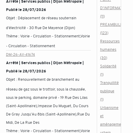
Arrêté | Services publics | Dijon Métropole |
D'INFORMATION
Publié le 28/07/2026
(11)
Objet :
Déplacement de réseau souterrain
PREAMBULE
d'électricité - 30 Rue De Mayence (Dijon)
(123)
Thème :
Voirie - Circulation - Stationnement;Voirie
Ressources
- Circulation - Stationnement
humaines
DM-26-AV-41674
(30)
Arrêté | Services publics | Dijon Métropole |
Solidarité
Publié le 28/07/2026
(1)
Objet :
Renouvellement de branchement au
Tranquillité
réseau de gaz sous le trottoir, sous la chaussée,
publique
sous le parking, domaine privé - 19 Rue Des Lilas
(1)
(Saint-Apollinaire),Impasse Du Muguet, Du Cours
Urbanisme
De Gray Jusqu'Au 8bis (Saint-Apollinaire),Rue Du
et
Midi, De La Rue Des
aménagement
Thème :
Voirie - Circulation - Stationnement;Voirie
urbain