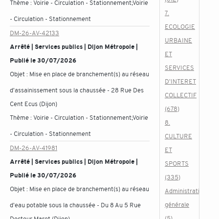
Thème :
Voirie - Circulation - Stationnement;Voirie
7.
- Circulation - Stationnement
ECOLOGIE
DM-26-AV-42133
URBAINE
Arrêté | Services publics | Dijon Métropole |
ET
Publié le 30/07/2026
SERVICES
Objet :
Mise en place de branchement(s) au réseau
D'INTERET
d'assainissement sous la chaussée - 28 Rue Des
COLLECTIF
Cent Ecus (Dijon)
(678)
Thème :
Voirie - Circulation - Stationnement;Voirie
8.
- Circulation - Stationnement
CULTURE
DM-26-AV-41981
ET
Arrêté | Services publics | Dijon Métropole |
SPORTS
Publié le 30/07/2026
(335)
Objet :
Mise en place de branchement(s) au réseau
Administration
générale
d'eau potable sous la chaussée - Du 8 Au 5 Rue
(5)
Docteur Maret (Dijon)