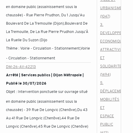
en domaine public (assainissement sous la
URBANISME
chaussée) - Rue Pierre Prudhon, Du 1 Jusqu'Au
(1047)
Boulevard De La Tremouille (Dijon),Boulevard De
3.
La Tremouille, De La Rue Pierre Prudhon Jusqu'À
DEVELOPPEMENT
La Ruelle Du Suzon (Dijo
ECONOMIQUE,
Thème :
Voirie - Circulation - Stationnement;Voirie
ATTRACTIVITE
ET
- Circulation - Stationnement
SOLIDARITES
DM-26-AV-42213
(1494)
Arrêté | Services publics | Dijon Métropole |
5.
Publié le 30/07/2026
DÉPLACEMENTS,
Objet :
Intervention ponctuelle sur ouvrage situé
MOBILITÉS
en domaine public (assainissement sous la
ET
chaussée) - 39 Rue De Longvic (Chenôve),Du 43
ESPACE
Au 41 Rue De Longvic (Chenôve),44 Rue De
PUBLIC
Longvic (Chenôve),45 Rue De Longvic (Chenôve)
(612)