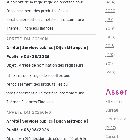
suppléant de la régie régie de recettes pour
(434)
l'encaissement des produits liés au
2020
fonctionnement du cimetière intercommunal
(197)
Thème :
Finances;Finances
2019
(308)
ARRETE_DM_20260161
2018
Arrêté | Services publics | Dijon Métropole |
(270)
Publié le 04/08/2026
2017
Objet :
Arrêté de nomination des régisseurs
(248)
titulaires de la régie de recettes pour
l'encaissement des produits liés au
Assembl
fonctionnement du cimetière intercommunal
Effacer ()
Thème :
Finances;Finances
Bureau
ARRETE_DM_20260160
métropolitain
Arrêté | Services publics | Dijon Métropole |
(2127)
Publié le 03/08/2026
Conseil
Objet :
Arrêté décidant de céder en l'état à la