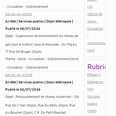
- Circulation - Stationnement
(74)
DM-26-AV-40762
VOEUX (8)
Arrêté | Services publics | Dijon Métropole |
Voirie -
Publié le 28/07/2026
Circulation
Objet :
Suppression de branchement au réseau de
-
Stationnement
gaz sous le trottoir, sous la chaussée - Du 79g Au
(347)
77 Rue De Bruges (Dijon)
Thème :
Voirie - Circulation - Stationnement;Voirie
Rubrique
- Circulation - Stationnement
Effacer ()
DM-26-AV-42268
Délégation
Arrêté | Services publics | Dijon Métropole |
(93)
Publié le 24/07/2026
Services
Objet :
Renouvellement de réseau souterrain - 12b
publics
Rue De L'Yser (Dijon), Rue Du Bailly (Dijon), Rue
(1285)
Au Bouchet (Dijon), C.R. Du Petit Bouchet