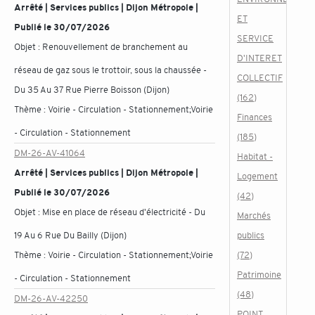
Arrêté | Services publics | Dijon Métropole |
ET
Publié le 30/07/2026
SERVICE
Objet :
Renouvellement de branchement au
D'INTERET
réseau de gaz sous le trottoir, sous la chaussée -
COLLECTIF
Du 35 Au 37 Rue Pierre Boisson (Dijon)
(162)
Thème :
Voirie - Circulation - Stationnement;Voirie
Finances
- Circulation - Stationnement
(185)
DM-26-AV-41064
Habitat -
Arrêté | Services publics | Dijon Métropole |
Logement
Publié le 30/07/2026
(42)
Objet :
Mise en place de réseau d'électricité - Du
Marchés
19 Au 6 Rue Du Bailly (Dijon)
publics
Thème :
Voirie - Circulation - Stationnement;Voirie
(72)
Patrimoine
- Circulation - Stationnement
(48)
DM-26-AV-42250
POINT