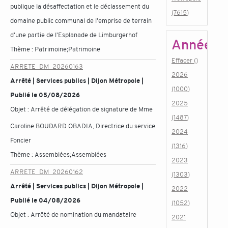
publique la désaffectation et le déclassement du
(7615)
domaine public communal de l'emprise de terrain
d'une partie de l'Esplanade de Limburgerhof
Année
Thème :
Patrimoine;Patrimoine
Effacer ()
ARRETE_DM_20260163
2026
Arrêté | Services publics | Dijon Métropole |
(1000)
Publié le 05/08/2026
2025
Objet :
Arrêté de délégation de signature de Mme
(1487)
Caroline BOUDARD OBADIA, Directrice du service
2024
Foncier
(1316)
Thème :
Assemblées;Assemblées
2023
ARRETE_DM_20260162
(1303)
Arrêté | Services publics | Dijon Métropole |
2022
Publié le 04/08/2026
(1052)
Objet :
Arrêté de nomination du mandataire
2021