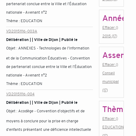
partenariat conclue entre la Ville et l'Éducation
nationale - Avenant n°2
Année
Thème :
EDUCATION
Effacer ()
VD20151116-003A
2015 (17)
Délibération | | Ville de Dijon | Publié le
Objet :
ANNEXES - Technologies de l'Information
Assembl
et de la Communication Éducatives - Convention
Effacer ()
de partenariat conclue entre la Ville et l'Éducation
Conseil
nationale - Avenant n°2
municipal
Thème :
EDUCATION
(17)
VD20151116-004
Délibération | | Ville de Dijon | Publié le
Thème
Objet :
Acodège - Convention d'objectifs et de
Effacer ()
moyens à conclure pour la prise en charge
EDUCATION
d'enfants présentant une déficience intellectuelle
(17)