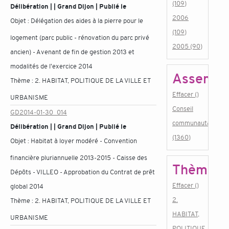
(109)
Délibération | | Grand Dijon | Publié le
2006
Objet :
Délégation des aides à la pierre pour le
(109)
logement (parc public - rénovation du parc privé
2005 (90)
ancien) - Avenant de fin de gestion 2013 et
modalités de l'exercice 2014
Assembl
Thème :
2. HABITAT, POLITIQUE DE LA VILLE ET
Effacer ()
URBANISME
Conseil
GD2014-01-30_014
communautaire
Délibération | | Grand Dijon | Publié le
(1360)
Objet :
Habitat à loyer modéré - Convention
financière pluriannuelle 2013-2015 - Caisse des
Thème
Dépôts - VILLEO - Approbation du Contrat de prêt
Effacer ()
global 2014
2.
Thème :
2. HABITAT, POLITIQUE DE LA VILLE ET
HABITAT,
URBANISME
POLITIQUE