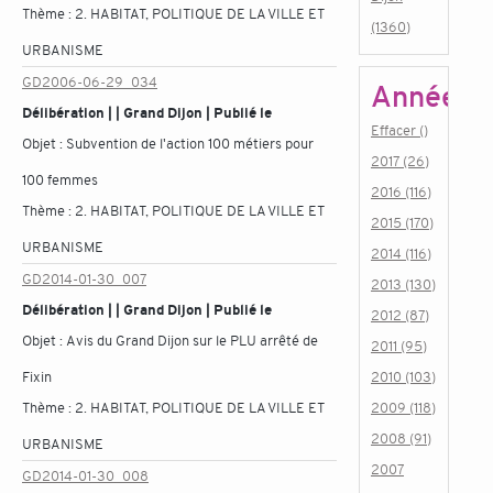
Thème :
2. HABITAT, POLITIQUE DE LA VILLE ET
(1360)
URBANISME
GD2006-06-29_034
Année
Délibération | | Grand Dijon | Publié le
Effacer ()
Objet :
Subvention de l'action 100 métiers pour
2017 (26)
100 femmes
2016 (116)
Thème :
2. HABITAT, POLITIQUE DE LA VILLE ET
2015 (170)
URBANISME
2014 (116)
GD2014-01-30_007
2013 (130)
Délibération | | Grand Dijon | Publié le
2012 (87)
Objet :
Avis du Grand Dijon sur le PLU arrêté de
2011 (95)
Fixin
2010 (103)
Thème :
2. HABITAT, POLITIQUE DE LA VILLE ET
2009 (118)
2008 (91)
URBANISME
2007
GD2014-01-30_008