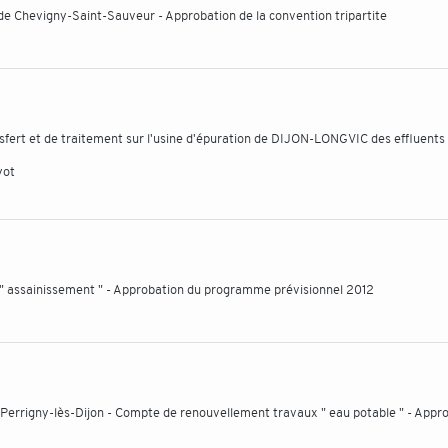
de Chevigny-Saint-Sauveur - Approbation de la convention tripartite
sfert et de traitement sur l'usine d'épuration de DIJON-LONGVIC des effluents
yot
x " assainissement " - Approbation du programme prévisionnel 2012
Perrigny-lès-Dijon - Compte de renouvellement travaux " eau potable " - Appr