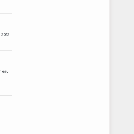
l 2012
" eau