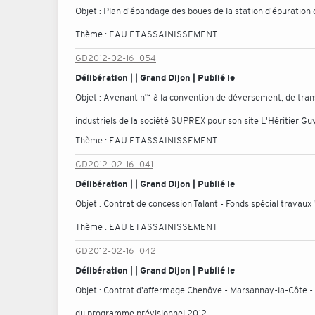
Objet :
Plan d'épandage des boues de la station d'épuration 
Thème :
EAU ET ASSAINISSEMENT
GD2012-02-16_054
Délibération | | Grand Dijon | Publié le
Objet :
Avenant n°1 à la convention de déversement, de tran
industriels de la société SUPREX pour son site L'Héritier Gu
Thème :
EAU ET ASSAINISSEMENT
GD2012-02-16_041
Délibération | | Grand Dijon | Publié le
Objet :
Contrat de concession Talant - Fonds spécial travau
Thème :
EAU ET ASSAINISSEMENT
GD2012-02-16_042
Délibération | | Grand Dijon | Publié le
Objet :
Contrat d'affermage Chenôve - Marsannay-la-Côte - 
du programme prévisionnel 2012