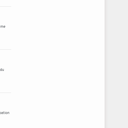
amme
 du
bation