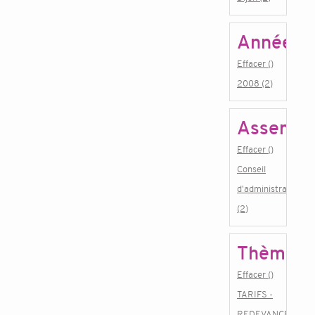
Année
Effacer ()
2008 (2)
Assembl
Effacer ()
Conseil
d'administration
(2)
Thème
Effacer ()
TARIFS -
REDEVANCES