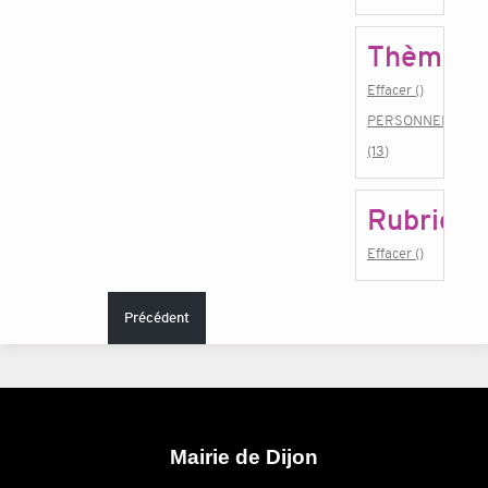
Thème
Effacer ()
PERSONNEL
(13)
Rubrique
Effacer ()
Précédent
Mairie de Dijon