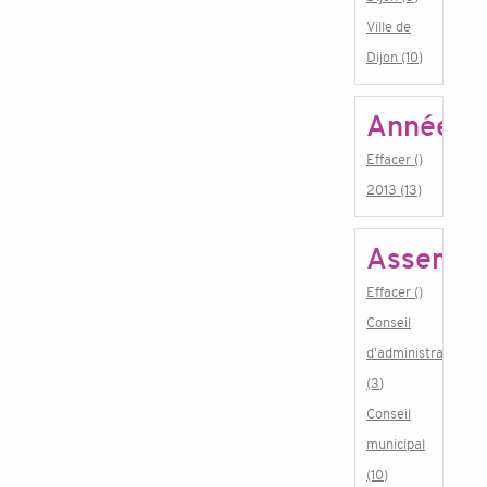
Ville de
Dijon (10)
Année
Effacer ()
2013 (13)
Assembl
Effacer ()
Conseil
d'administration
(3)
Conseil
municipal
(10)