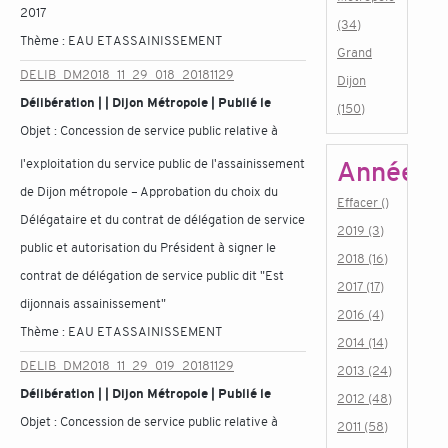
2017
(34)
Thème :
EAU ET ASSAINISSEMENT
Grand
DELIB_DM2018_11_29_018_20181129
Dijon
Délibération | | Dijon Métropole | Publié le
(150)
Objet :
Concession de service public relative à
l'exploitation du service public de l'assainissement
Année
de Dijon métropole – Approbation du choix du
Effacer ()
Délégataire et du contrat de délégation de service
2019 (3)
public et autorisation du Président à signer le
2018 (16)
contrat de délégation de service public dit "Est
2017 (17)
dijonnais assainissement"
2016 (4)
Thème :
EAU ET ASSAINISSEMENT
2014 (14)
DELIB_DM2018_11_29_019_20181129
2013 (24)
Délibération | | Dijon Métropole | Publié le
2012 (48)
Objet :
Concession de service public relative à
2011 (58)