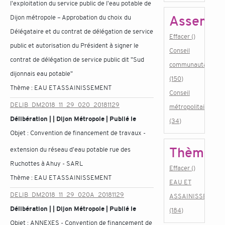
l'exploitation du service public de l'eau potable de
Assembl
Dijon métropole – Approbation du choix du
Délégataire et du contrat de délégation de service
Effacer ()
public et autorisation du Président à signer le
Conseil
contrat de délégation de service public dit "Sud
communautaire
dijonnais eau potable"
(150)
Thème :
EAU ET ASSAINISSEMENT
Conseil
DELIB_DM2018_11_29_020_20181129
métropolitain
Délibération | | Dijon Métropole | Publié le
(34)
Objet :
Convention de financement de travaux -
Thème
extension du réseau d'eau potable rue des
Ruchottes à Ahuy - SARL
Effacer ()
Thème :
EAU ET ASSAINISSEMENT
EAU ET
DELIB_DM2018_11_29_020A_20181129
ASSAINISSEMENT
Délibération | | Dijon Métropole | Publié le
(184)
Objet :
ANNEXES - Convention de financement de