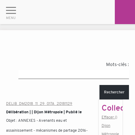
Mots-clés :
Rechercher
DELIB_DM2018_11_29_017A_20181129
Collectiv
Délibération | | Dijon Métropole | Publié le
Effacer ()
Objet :
ANNEXES - Avenants eau et
Dijon
assainissement - mécanismes de partage 2016-
Métropole